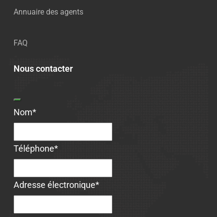
Annuaire des agents
FAQ
Nous contacter
Nom
*
Téléphone
*
Phone
Adresse électronique
*
Number
*