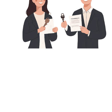
professionnel indépendant qui exerce dans le
secteur de
l’immobilier
sans posséder de carte
professionnelle d’agent
immobilier
.
Il travaille sous le statut de
mandataire
pour le
compte d’un
réseau immobilier
ou d’une
agence, mais agit en totale autonomie sur le
terrain.
Son rôle principal est d’accompagner ses
clients dans leurs projets de vente, d’achat ou
de location de biens immobiliers.