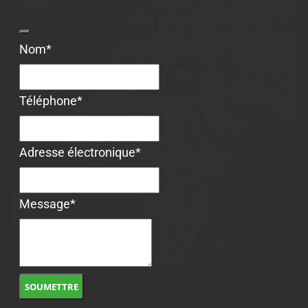
Nom
*
Téléphone
*
Email
Adresse électronique
*
*
Message
*
SOUMETTRE